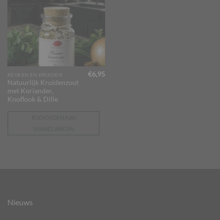
€
6,95
KEUKEN EN KRUIDEN
Natuurlijk Kruidenzout
met Koriander,
Knoflook & Dille
TOEVOEGEN AAN
WINKELWAGEN
Nieuws