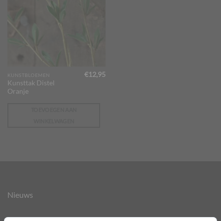
€
12,95
KUNSTBLOEMEN
Kunsttak Distel
Oranje
TOEVOEGEN AAN
WINKELWAGEN
Nieuws