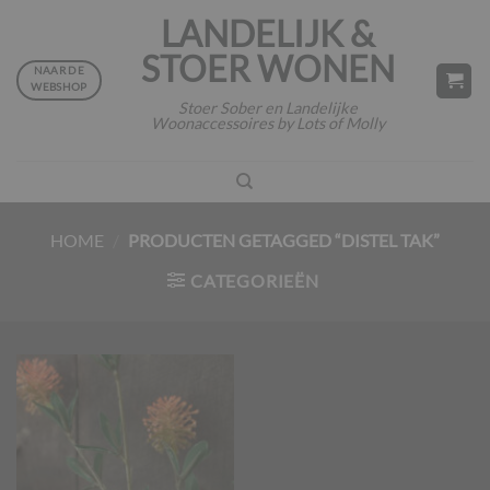
Ga
LANDELIJK &
naar
STOER WONEN
inhoud
NAAR DE
WEBSHOP
Stoer Sober en Landelijke
Woonaccessoires by Lots of Molly
HOME
/
PRODUCTEN GETAGGED “DISTEL TAK”
CATEGORIEËN