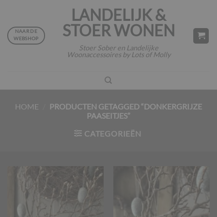
Ga
LANDELIJK &
naar
STOER WONEN
inhoud
NAAR DE
WEBSHOP
Stoer Sober en Landelijke
Woonaccessoires by Lots of Molly
HOME
/
PRODUCTEN GETAGGED “DONKERGRIJZE
PAASEITJES”
CATEGORIEËN