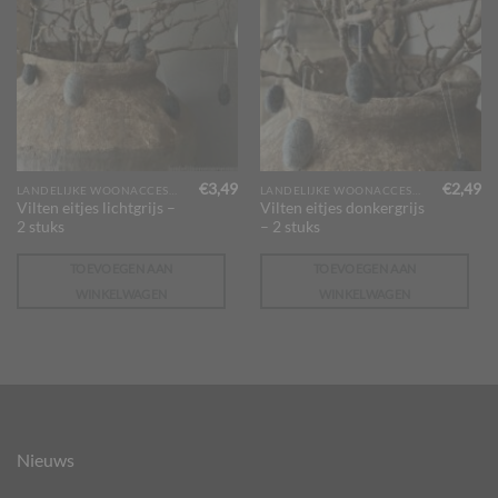
€
3,49
€
2,49
LANDELIJKE WOONACCESSOIRES
LANDELIJKE WOONACCESSOIRES
Vilten eitjes lichtgrijs –
Vilten eitjes donkergrijs
2 stuks
– 2 stuks
TOEVOEGEN AAN
TOEVOEGEN AAN
WINKELWAGEN
WINKELWAGEN
Nieuws