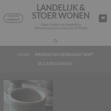
Ga
LANDELIJK &
naar
STOER WONEN
inhoud
NAAR DE
WEBSHOP
Stoer Sober en Landelijke
Woonaccessoires by Lots of Molly
HOME
/
PRODUCTEN GETAGGED “DOP”
CATEGORIEËN