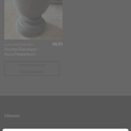
€
8,95
AURA PEEPERKORN
Houten Eierdopje –
Aura Peeperkorn
TOEVOEGEN AAN
WINKELWAGEN
Nieuws