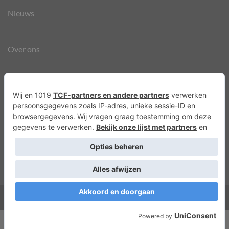
Nieuws
Over ons
Agenda
Privacyverklaring
Cookies
Copyright 2026 ©
Lots of Molly