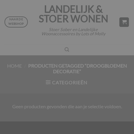
Ga
LANDELIJK &
naar
STOER WONEN
inhoud
NAAR DE
WEBSHOP
Stoer Sober en Landelijke
Woonaccessoires by Lots of Molly
HOME
/
PRODUCTEN GETAGGED “DROOGBLOEMEN
DECORATIE”
CATEGORIEËN
Geen producten gevonden die aan je selectie voldoen.