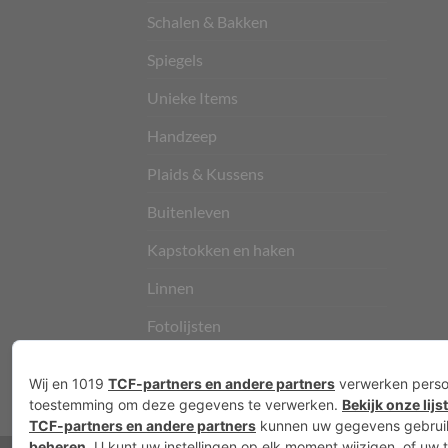
Schalen & Bakken
Spiegels
Unieke Items
Handzeep
Plaids & Kussens
Buitenleven
Kapstokken en haken
Linnen
Fotolijsten
Vloerkleden