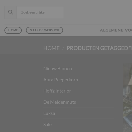
Ga
naar
inhoud
ALGEMENE V
HOME
NAAR DE WEBSHOP
HOME
/
PRODUCTEN GETAGGED “
Nieuw Binnen
Aura Peeperkorn
Hoffz Interior
De Meidenmuts
Luksa
Sale