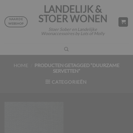
Ga
LANDELIJK &
naar
STOER WONEN
inhoud
NAAR DE
WEBSHOP
Stoer Sober en Landelijke
Woonaccessoires by Lots of Molly
HOME
/
PRODUCTEN GETAGGED “DUURZAME
SERVETTEN”
CATEGORIEËN