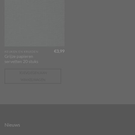
€
3,99
KEUKEN EN KRUIDEN
Grijze papieren
servetten 20 stuks
TOEVOEGEN AAN
WINKELWAGEN
Nieuws