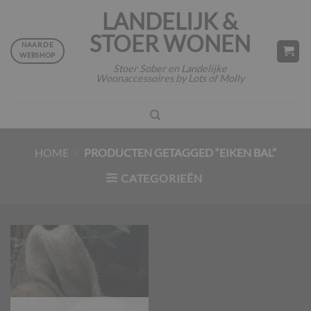
Ga
LANDELIJK &
naar
STOER WONEN
inhoud
NAAR DE
WEBSHOP
Stoer Sober en Landelijke
Woonaccessoires by Lots of Molly
HOME
/
PRODUCTEN GETAGGED “EIKEN BAL”
CATEGORIEËN