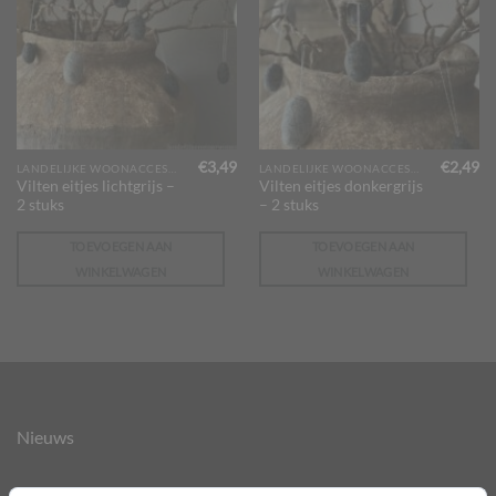
€
3,49
€
2,49
LANDELIJKE WOONACCESSOIRES
LANDELIJKE WOONACCESSOIRES
Vilten eitjes lichtgrijs –
Vilten eitjes donkergrijs
2 stuks
– 2 stuks
TOEVOEGEN AAN
TOEVOEGEN AAN
WINKELWAGEN
WINKELWAGEN
Nieuws