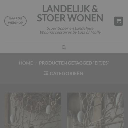
Ga
LANDELIJK &
naar
STOER WONEN
inhoud
NAAR DE
WEBSHOP
Stoer Sober en Landelijke
Woonaccessoires by Lots of Molly
HOME
/
PRODUCTEN GETAGGED “EITJES”
CATEGORIEËN