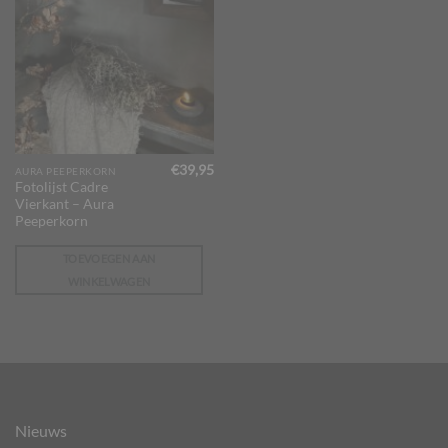
€
39,95
AURA PEEPERKORN
Fotolijst Cadre
Vierkant – Aura
Peeperkorn
TOEVOEGEN AAN
WINKELWAGEN
Nieuws