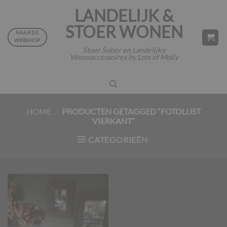
Ga
LANDELIJK &
naar
STOER WONEN
inhoud
NAAR DE
WEBSHOP
Stoer Sober en Landelijke
Woonaccessoires by Lots of Molly
HOME
/
PRODUCTEN GETAGGED “FOTOLIJST
VIERKANT”
CATEGORIEËN