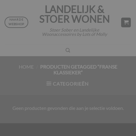
Ga
LANDELIJK &
naar
STOER WONEN
inhoud
NAAR DE
WEBSHOP
Stoer Sober en Landelijke
Woonaccessoires by Lots of Molly
HOME
/
PRODUCTEN GETAGGED “FRANSE
KLASSIEKER”
CATEGORIEËN
Geen producten gevonden die aan je selectie voldoen.