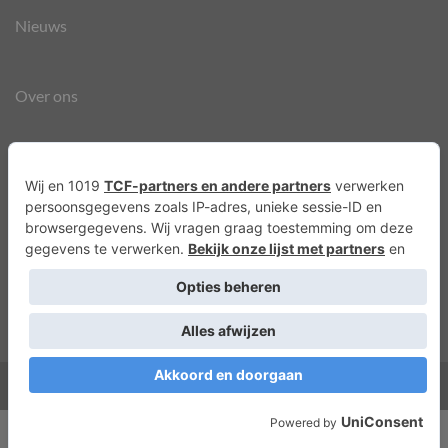
Nieuws
Over ons
Agenda
Privacyverklaring
Cookies
Copyright 2026 ©
Lots of Molly