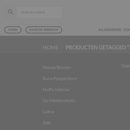
Ga
naar
inhoud
ALGEMENE V
HOME
NAAR DE WEBSHOP
HOME
/
PRODUCTEN GETAGGED “
Geen
Nieuw Binnen
Aura Peeperkorn
Hoffz Interior
De Meidenmuts
Luksa
Sale