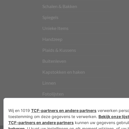
Schalen & Bakken
Spiegels
Unieke Items
Handzeep
Plaids & Kussens
Buitenleven
Kapstokken en haken
Linnen
Fotolijsten
Vloerkleden