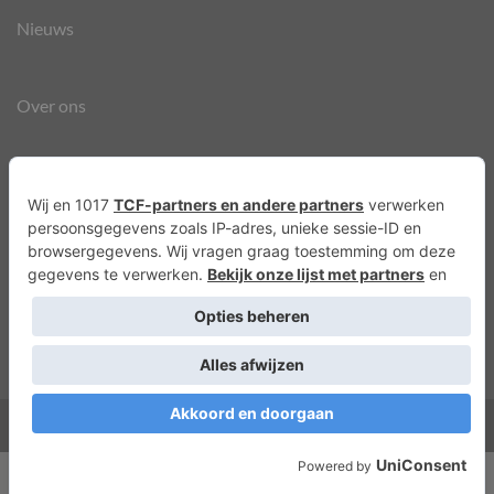
Nieuws
Over ons
Agenda
Privacyverklaring
Cookies
Copyright 2026 ©
Lots of Molly