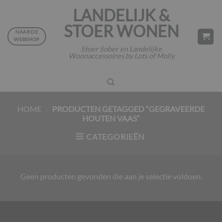
Ga
LANDELIJK &
naar
STOER WONEN
inhoud
NAAR DE
WEBSHOP
Stoer Sober en Landelijke
Woonaccessoires by Lots of Molly
HOME
/
PRODUCTEN GETAGGED “GEGRAVEERDE
HOUTEN VAAS”
CATEGORIEËN
Geen producten gevonden die aan je selectie voldoen.