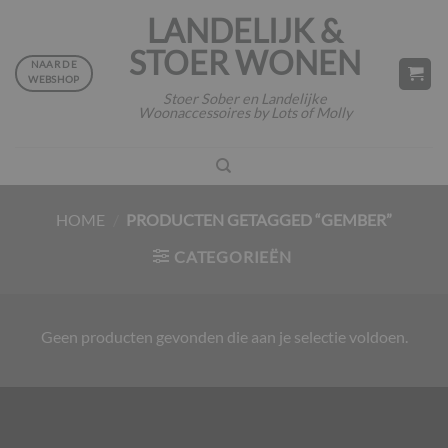
Ga
LANDELIJK &
naar
STOER WONEN
inhoud
NAAR DE
WEBSHOP
Stoer Sober en Landelijke
Woonaccessoires by Lots of Molly
HOME
/
PRODUCTEN GETAGGED “GEMBER”
CATEGORIEËN
Geen producten gevonden die aan je selectie voldoen.