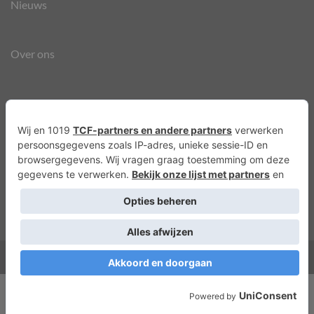
Nieuws
Over ons
Agenda
Privacyverklaring
Cookies
Copyright 2026 ©
Lots of Molly