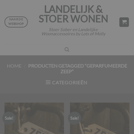
Ga
LANDELIJK &
naar
STOER WONEN
inhoud
NAAR DE
WEBSHOP
Stoer Sober en Landelijke
Woonaccessoires by Lots of Molly
HOME
/
PRODUCTEN GETAGGED “GEPARFUMEERDE
ZEEP”
CATEGORIEËN
Sale!
Sale!