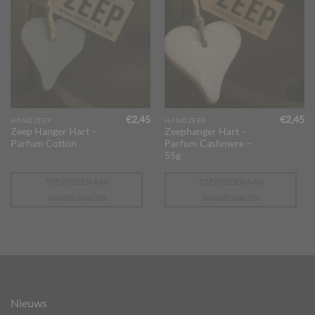
€
2,45
€
2,45
HANDZEEP
HANDZEEP
Zeep Hanger Hart –
Zeephanger Hart –
Parfum Cotton
Parfum Cashmere –
55g
TOEVOEGEN AAN
TOEVOEGEN AAN
WINKELWAGEN
WINKELWAGEN
Nieuws