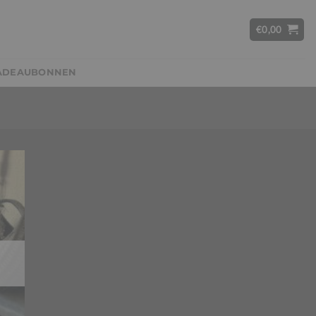
€
0,00
ADEAUBONNEN