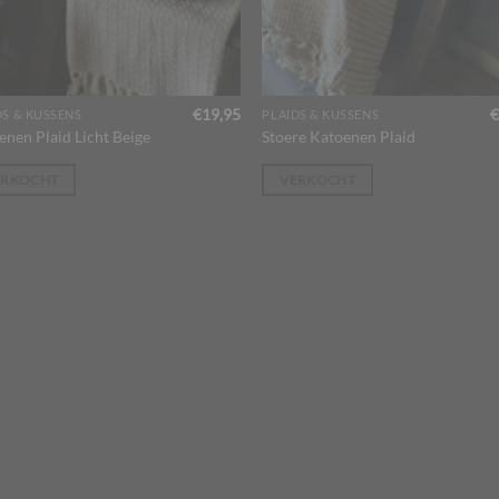
€
19,95
€
DS & KUSSENS
PLAIDS & KUSSENS
enen Plaid Licht Beige
Stoere Katoenen Plaid
ERKOCHT
VERKOCHT