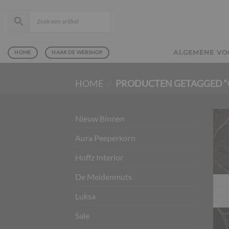
Ga
naar
inhoud
ALGEMENE V
HOME
NAAR DE WEBSHOP
HOME
/
PRODUCTEN GETAGGED “
Nieuw Binnen
Aura Peeperkorn
Hoffz Interior
De Meidenmuts
Luksa
Sale