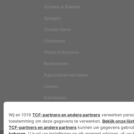
Schalen & Bakken
Spiegels
Unieke Items
Handzeep
Plaids & Kussens
Buitenleven
Kapstokken en haken
Linnen
Fotolijsten
Vloerkleden