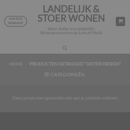
Ga
LANDELIJK &
naar
STOER WONEN
inhoud
NAAR DE
WEBSHOP
Stoer Sober en Landelijke
Woonaccessoires by Lots of Molly
HOME
/
PRODUCTEN GETAGGED “GIETER DESIGN”
CATEGORIEËN
Geen producten gevonden die aan je selectie voldoen.