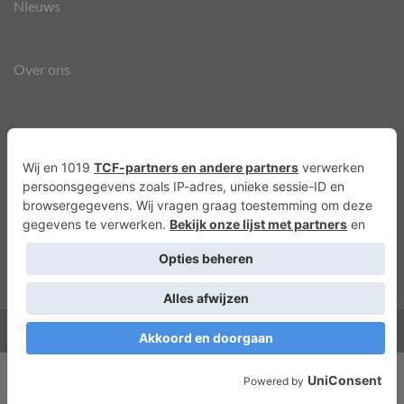
Nieuws
Over ons
Agenda
Privacyverklaring
Cookies
Copyright 2026 ©
Lots of Molly