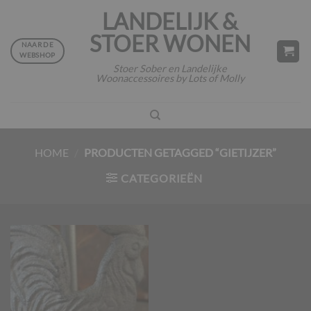
Ga
LANDELIJK &
naar
STOER WONEN
inhoud
NAAR DE
WEBSHOP
Stoer Sober en Landelijke
Woonaccessoires by Lots of Molly
HOME
/
PRODUCTEN GETAGGED “GIETIJZER”
CATEGORIEËN