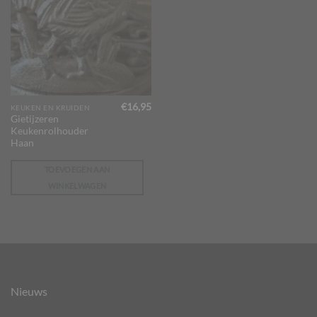
€
16,95
KEUKEN EN KRUIDEN
Gietijzeren
Keukenrolhouder
Haan
TOEVOEGEN AAN
WINKELWAGEN
Nieuws