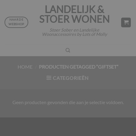
Ga
LANDELIJK &
naar
STOER WONEN
inhoud
NAAR DE
WEBSHOP
Stoer Sober en Landelijke
Woonaccessoires by Lots of Molly
HOME
/
PRODUCTEN GETAGGED “GIFTSET”
CATEGORIEËN
Geen producten gevonden die aan je selectie voldoen.