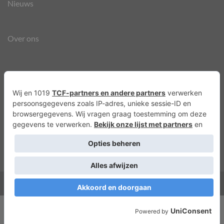
Nieuws
Over ons
Agenda
Privacyverklaring
Cookies
Copyright 2026 ©
Lots of Molly