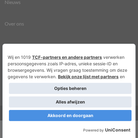
Nieuws
Over ons
Agenda
Privacyverklaring
Cookies
Copyright 2026 ©
Lots of Molly