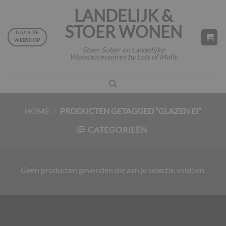
Ga
LANDELIJK &
naar
STOER WONEN
inhoud
NAAR DE
WEBSHOP
Stoer Sober en Landelijke
Woonaccessoires by Lots of Molly
HOME
/
PRODUCTEN GETAGGED “GLAZEN EI”
CATEGORIEËN
Geen producten gevonden die aan je selectie voldoen.