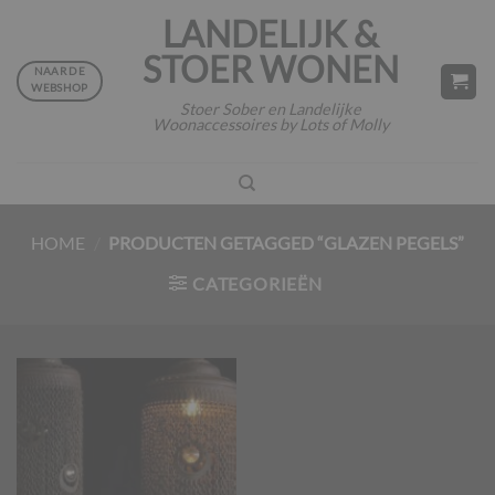
Ga
LANDELIJK &
naar
STOER WONEN
inhoud
NAAR DE
WEBSHOP
Stoer Sober en Landelijke
Woonaccessoires by Lots of Molly
HOME
/
PRODUCTEN GETAGGED “GLAZEN PEGELS”
CATEGORIEËN