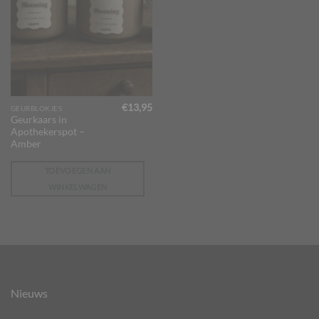
€
13,95
GEURBLOKJES
Geurkaars in
Apothekerspot –
Amber
TOEVOEGEN AAN
WINKELWAGEN
Nieuws