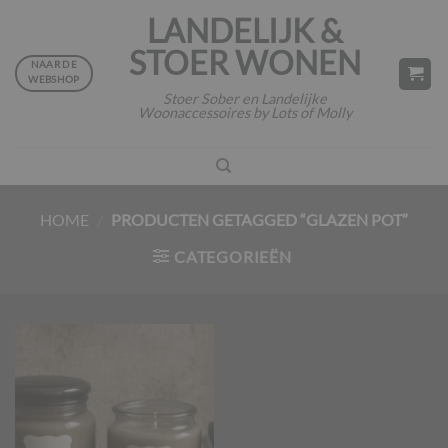
Ga
LANDELIJK &
naar
STOER WONEN
inhoud
NAAR DE
WEBSHOP
Stoer Sober en Landelijke
Woonaccessoires by Lots of Molly
HOME
/
PRODUCTEN GETAGGED “GLAZEN POT”
CATEGORIEËN