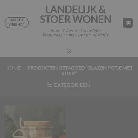
Ga
LANDELIJK &
naar
STOER WONEN
inhoud
NAAR DE
WEBSHOP
Stoer Sober en Landelijke
Woonaccessoires by Lots of Molly
HOME
/
PRODUCTEN GETAGGED “GLAZEN POTJE MET
KURK”
CATEGORIEËN