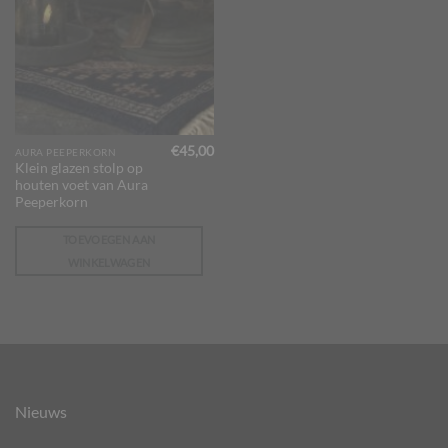
€
45,00
AURA PEEPERKORN
Klein glazen stolp op
houten voet van Aura
Peeperkorn
TOEVOEGEN AAN
WINKELWAGEN
Nieuws