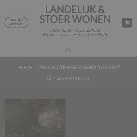
Ga
LANDELIJK &
naar
STOER WONEN
inhoud
NAAR DE
WEBSHOP
Stoer Sober en Landelijke
Woonaccessoires by Lots of Molly
HOME
/
PRODUCTEN GETAGGED “GLAZEN”
CATEGORIEËN