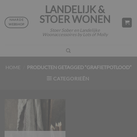
Ga
LANDELIJK &
naar
STOER WONEN
inhoud
NAAR DE
WEBSHOP
Stoer Sober en Landelijke
Woonaccessoires by Lots of Molly
HOME
/
PRODUCTEN GETAGGED “GRAFIETPOTLOOD”
CATEGORIEËN