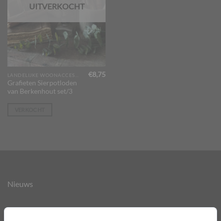
UITVERKOCHT
€
8,75
LANDELIJKE WOONACCESSOIRES
Grafieten Sierpotloden
van Berkenhout set/3
VERKOCHT
Nieuws
Over ons