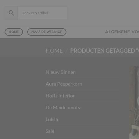
Ga
naar
inhoud
ALGEMENE V
HOME
NAAR DE WEBSHOP
HOME
/
PRODUCTEN GETAGGED “G
Nieuw Binnen
Aura Peeperkorn
Hoffz Interior
De Meidenmuts
Luksa
Sale