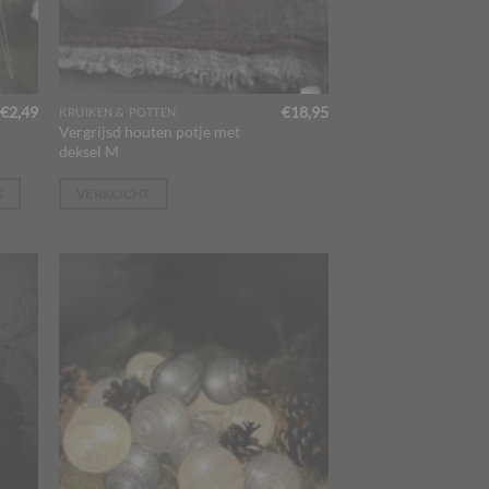
€
2,49
€
18,95
KRUIKEN & POTTEN
Vergrijsd houten potje met
deksel M
N
VERKOCHT