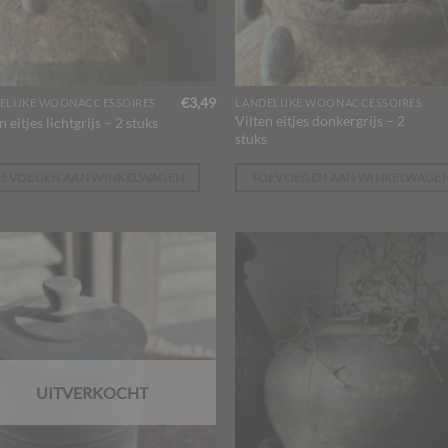
€
3,49
ELIJKE WOONACCESSOIRES
LANDELIJKE WOONACCESSOIRES
Vilten eitjes donkergrijs – 2
n eitjes lichtgrijs – 2 stuks
stuks
OEVOEGEN AAN WINKELWAGEN
TOEVOEGEN AAN WINKELWAGE
UITVERKOCHT