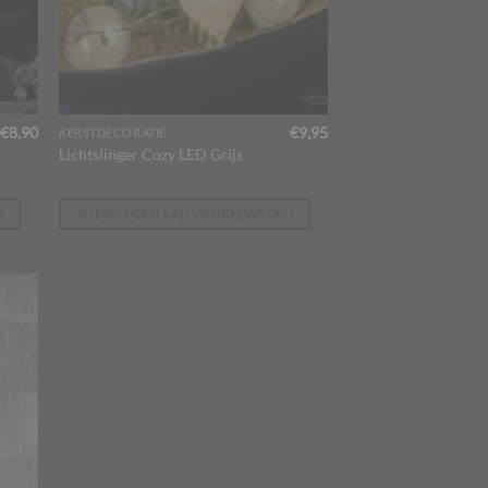
€
8,90
€
9,95
KERSTDECORATIE
Lichtslinger Cozy LED Grijs
N
TOEVOEGEN AAN WINKELWAGEN