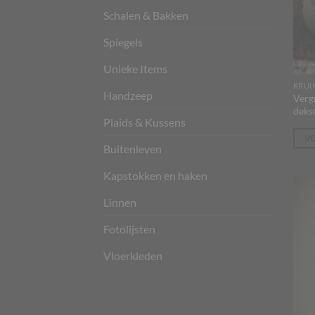
Schalen & Bakken
Spiegels
Unieke Items
KRUI
Handzeep
Verg
dekse
Plaids & Kussens
V
Buitenleven
Kapstokken en haken
Linnen
Fotolijsten
Vloerkleden