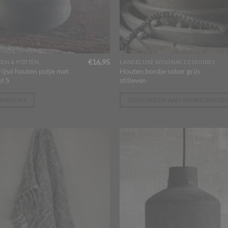
€
16,95
KEN & POTTEN
LANDELIJKE WOONACCESSOIRES
rijsd houten potje met
Houten bordje sober grijs
l S
stilleven
ERKOCHT
TOEVOEGEN AAN WINKELWAGE