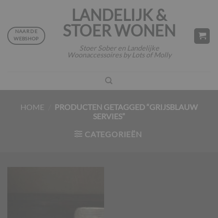
Ga
LANDELIJK &
naar
STOER WONEN
inhoud
NAAR DE
WEBSHOP
Stoer Sober en Landelijke
Woonaccessoires by Lots of Molly
HOME
/
PRODUCTEN GETAGGED “GRIJSBLAUW
SERVIES”
CATEGORIEËN