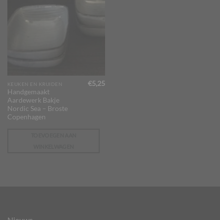
€
5,25
KEUKEN EN KRUIDEN
Handgemaakt
Aardewerk Bakje
Nordic Sea – Broste
Copenhagen
TOEVOEGEN AAN
WINKELWAGEN
Nieuws