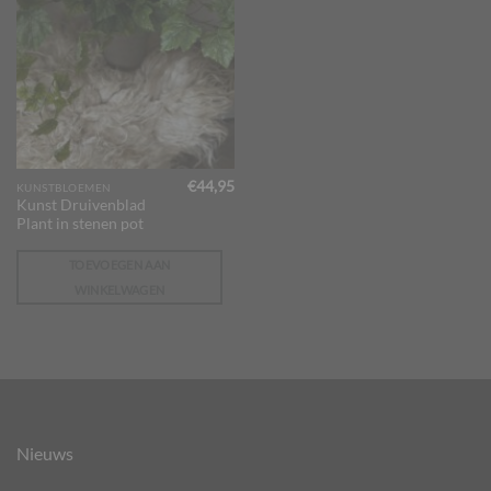
€
44,95
KUNSTBLOEMEN
Kunst Druivenblad
Plant in stenen pot
TOEVOEGEN AAN
WINKELWAGEN
Nieuws