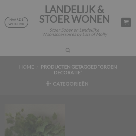
Ga
LANDELIJK &
naar
STOER WONEN
inhoud
NAAR DE
WEBSHOP
Stoer Sober en Landelijke
Woonaccessoires by Lots of Molly
HOME
/
PRODUCTEN GETAGGED “GROEN
DECORATIE”
CATEGORIEËN