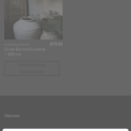
€
79,95
KUNSTBLOEMEN
Grote Bucida Kunsttak
– 200 cm
TOEVOEGEN AAN
WINKELWAGEN
Nieuws