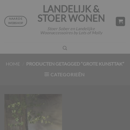
Ga
LANDELIJK &
naar
STOER WONEN
inhoud
NAAR DE
WEBSHOP
Stoer Sober en Landelijke
Woonaccessoires by Lots of Molly
HOME
/
PRODUCTEN GETAGGED “GROTE KUNSTTAK”
CATEGORIEËN