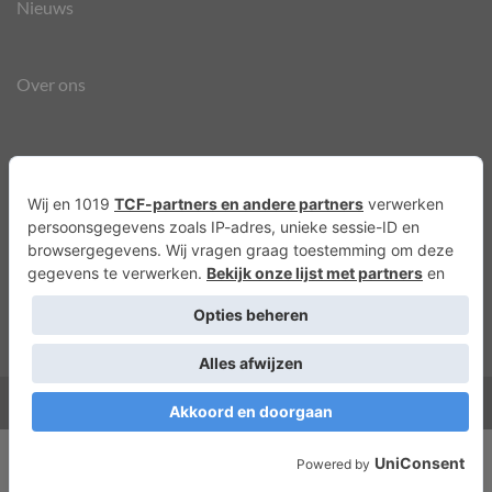
Nieuws
Over ons
Agenda
Privacyverklaring
Cookies
Copyright 2026 ©
Lots of Molly