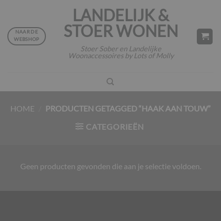
Ga
LANDELIJK &
naar
STOER WONEN
inhoud
NAAR DE
WEBSHOP
Stoer Sober en Landelijke
Woonaccessoires by Lots of Molly
HOME
/
PRODUCTEN GETAGGED “HAAK AAN TOUW”
CATEGORIEËN
Geen producten gevonden die aan je selectie voldoen.