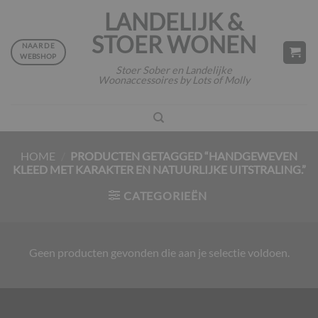
Ga
LANDELIJK &
naar
STOER WONEN
inhoud
NAAR DE
WEBSHOP
Stoer Sober en Landelijke
Woonaccessoires by Lots of Molly
HOME
/
PRODUCTEN GETAGGED “HANDGEWEVEN
KLEED MET KARAKTER EN NATUURLIJKE UITSTRALING.”
CATEGORIEËN
Geen producten gevonden die aan je selectie voldoen.