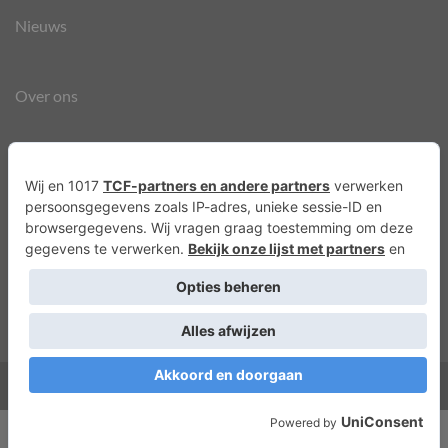
Nieuws
Over ons
Agenda
Privacyverklaring
Cookies
Copyright 2026 ©
Lots of Molly