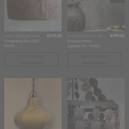
€
249,00
€
499,00
HOFFZ WOONACCESSOIRES
HOFFZ WOONACCESSOIRES
Hanglamp Bari 201 –
Kroonluchter
Hoffz
Saphier M – Hoffz
TOEVOEGEN AAN
TOEVOEGEN AAN
WINKELWAGEN
WINKELWAGEN