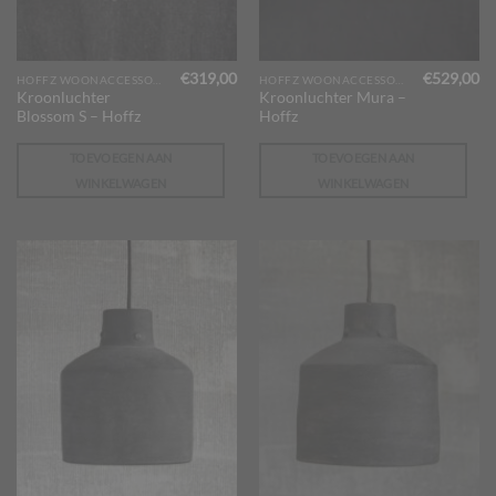
€
319,00
€
529,00
HOFFZ WOONACCESSOIRES
HOFFZ WOONACCESSOIRES
Kroonluchter
Kroonluchter Mura –
Blossom S – Hoffz
Hoffz
TOEVOEGEN AAN
TOEVOEGEN AAN
WINKELWAGEN
WINKELWAGEN