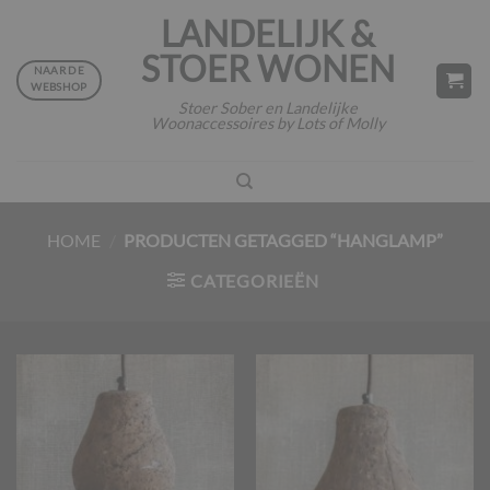
Ga
LANDELIJK &
naar
STOER WONEN
inhoud
NAAR DE
WEBSHOP
Stoer Sober en Landelijke
Woonaccessoires by Lots of Molly
HOME
/
PRODUCTEN GETAGGED “HANGLAMP”
CATEGORIEËN