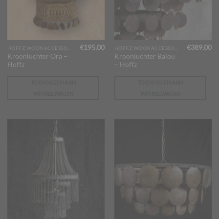
€
195,00
€
389,00
HOFFZ WOONACCESSOIRES
HOFFZ WOONACCESSOIRES
Kroonluchter Ora –
Kroonluchter Balou
Hoffz
– Hoffz
TOEVOEGEN AAN
TOEVOEGEN AAN
WINKELWAGEN
WINKELWAGEN