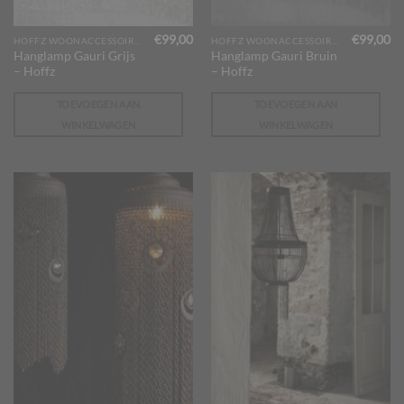
€
99,00
€
99,00
HOFFZ WOONACCESSOIRES
HOFFZ WOONACCESSOIRES
Hanglamp Gauri Grijs
Hanglamp Gauri Bruin
– Hoffz
– Hoffz
TOEVOEGEN AAN
TOEVOEGEN AAN
WINKELWAGEN
WINKELWAGEN