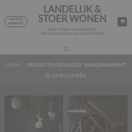
Ga
LANDELIJK &
naar
STOER WONEN
inhoud
NAAR DE
WEBSHOP
Stoer Sober en Landelijke
Woonaccessoires by Lots of Molly
HOME
/
PRODUCTEN GETAGGED “HANGORNAMENT”
CATEGORIEËN
Aanbieding