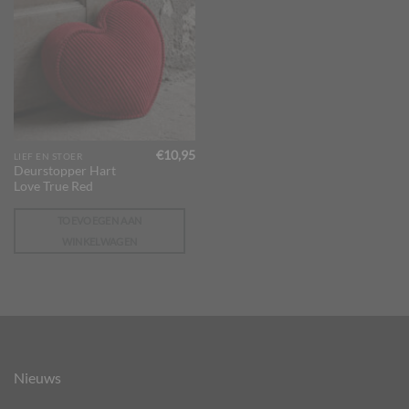
€
10,95
LIEF EN STOER
Deurstopper Hart
Love True Red
TOEVOEGEN AAN
WINKELWAGEN
Nieuws