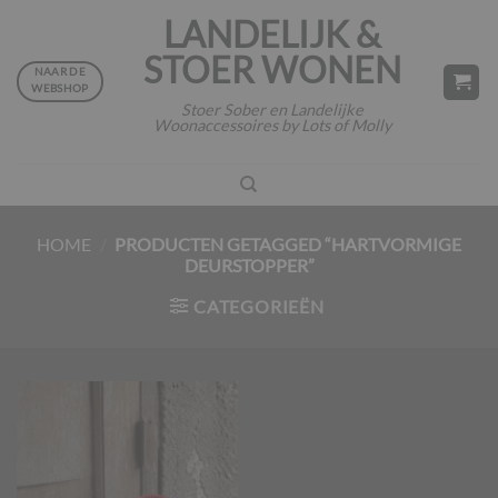
Ga
LANDELIJK &
naar
STOER WONEN
inhoud
NAAR DE
WEBSHOP
Stoer Sober en Landelijke
Woonaccessoires by Lots of Molly
HOME
/
PRODUCTEN GETAGGED “HARTVORMIGE
DEURSTOPPER”
CATEGORIEËN