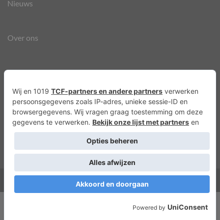
Nieuws
Over ons
Agenda
Privacyverklaring
Cookies
Copyright 2026 ©
Lots of Molly