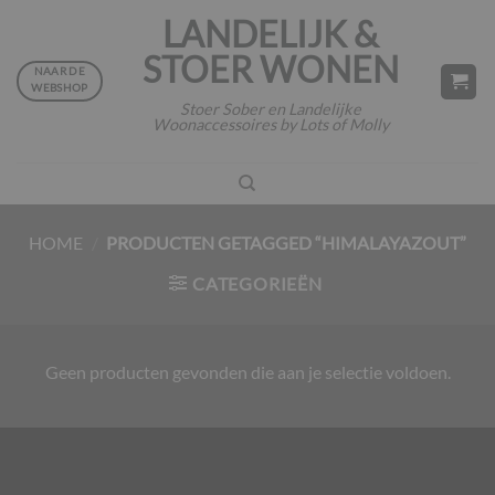
Ga
LANDELIJK &
naar
STOER WONEN
inhoud
NAAR DE
WEBSHOP
Stoer Sober en Landelijke
Woonaccessoires by Lots of Molly
HOME
/
PRODUCTEN GETAGGED “HIMALAYAZOUT”
CATEGORIEËN
Geen producten gevonden die aan je selectie voldoen.