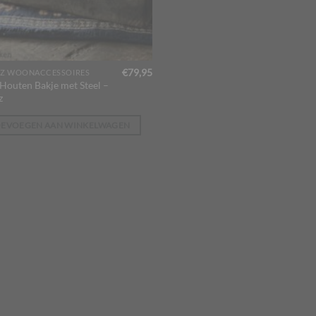
€
79,95
Z WOONACCESSOIRES
Houten Bakje met Steel –
z
OEVOEGEN AAN WINKELWAGEN