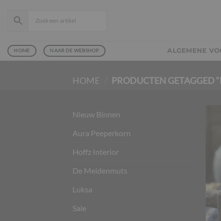
Ga
naar
inhoud
ALGEMENE V
HOME
NAAR DE WEBSHOP
HOME
/
PRODUCTEN GETAGGED “
Nieuw Binnen
Aura Peeperkorn
Hoffz Interior
De Meidenmuts
Luksa
Sale