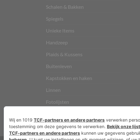
Schalen & Bakken
Spiegels
Unieke Items
Handzeep
Plaids & Kussens
Buitenleven
Kapstokken en haken
Linnen
Fotolijsten
Vloerkleden