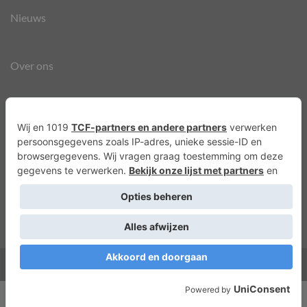
Nieuws
Over ons
Agenda
Privacyverklaring
Cookies
Copyright 2026 ©
Lots of Molly