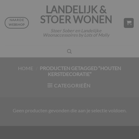
Ga
LANDELIJK &
naar
STOER WONEN
inhoud
NAAR DE
WEBSHOP
Stoer Sober en Landelijke
Woonaccessoires by Lots of Molly
HOME
/
PRODUCTEN GETAGGED “HOUTEN
KERSTDECORATIE”
CATEGORIEËN
Geen producten gevonden die aan je selectie voldoen.