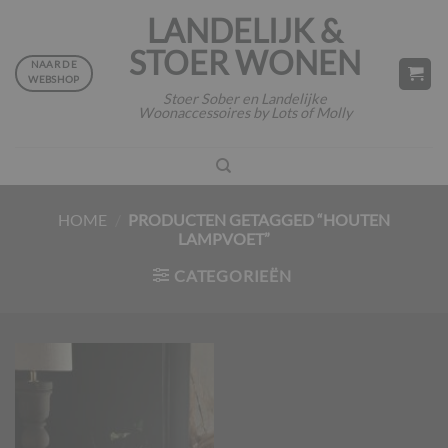
Ga
LANDELIJK &
naar
STOER WONEN
inhoud
NAAR DE
WEBSHOP
Stoer Sober en Landelijke
Woonaccessoires by Lots of Molly
HOME
/
PRODUCTEN GETAGGED “HOUTEN
LAMPVOET”
CATEGORIEËN