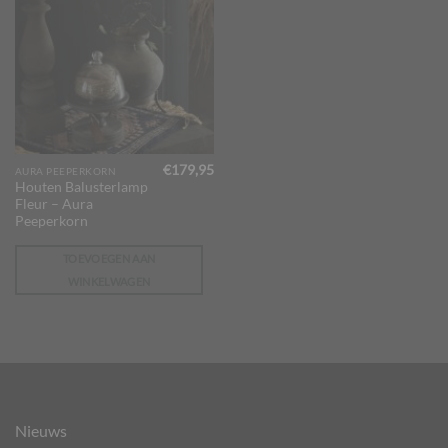
€
179,95
AURA PEEPERKORN
Houten Balusterlamp
Fleur – Aura
Peeperkorn
TOEVOEGEN AAN
WINKELWAGEN
Nieuws