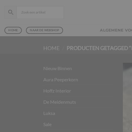
Ga
naar
inhoud
ALGEMENE V
HOME
NAAR DE WEBSHOP
HOME
/
PRODUCTEN GETAGGED “H
Nieuw Binnen
Aura Peeperkorn
Hoffz Interior
De Meidenmuts
Luksa
Sale