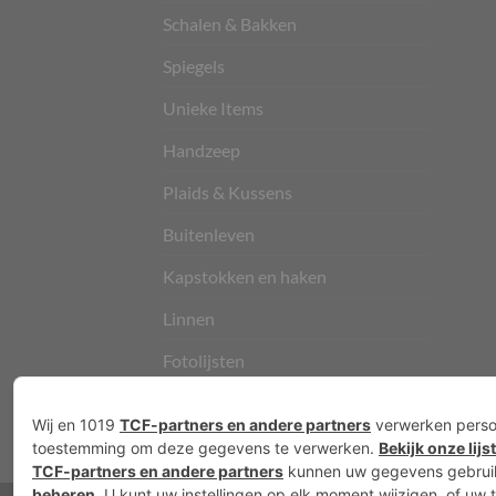
Schalen & Bakken
Spiegels
Unieke Items
Handzeep
Plaids & Kussens
Buitenleven
Kapstokken en haken
Linnen
Fotolijsten
Vloerkleden