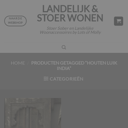
Ga
LANDELIJK &
naar
STOER WONEN
inhoud
NAAR DE
WEBSHOP
Stoer Sober en Landelijke
Woonaccessoires by Lots of Molly
HOME
/
PRODUCTEN GETAGGED “HOUTEN LUIK
INDIA”
CATEGORIEËN