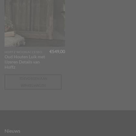
€
549,00
HOFFZ WOONACCESSOIRES
Oud Houten Luik met
IJzeren Details van
Hoffz
TOEVOEGEN AAN
WINKELWAGEN
Nieuws