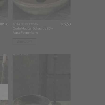
32,50
€
32,50
AURA PEEPERKORN
Oude Houten Schaaltje #3 –
Aura Peeperkorn
VERKOCHT