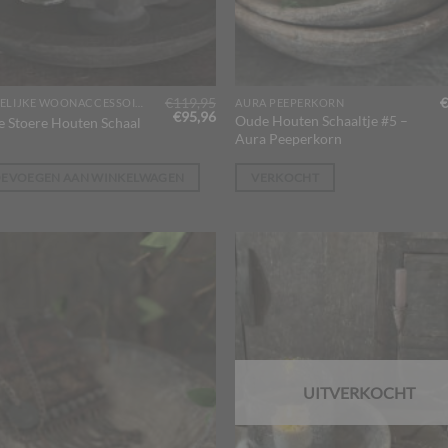
€
119,95
€
LANDELIJKE WOONACCESSOIRES
AURA PEEPERKORN
Oorspronkelijke
Huidige
€
95,96
Oude Houten Schaaltje #5 –
e Stoere Houten Schaal
prijs
prijs
Aura Peeperkorn
was:
is:
€119,95.
€95,96.
OEVOEGEN AAN WINKELWAGEN
VERKOCHT
UITVERKOCHT