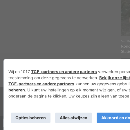
SCHA
Rond
Stati
V
Nieuws