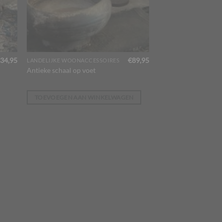
34,95
€
89,95
LANDELIJKE WOONACCESSOIRES
Antieke schaal op voet
TOEVOEGEN AAN WINKELWAGEN