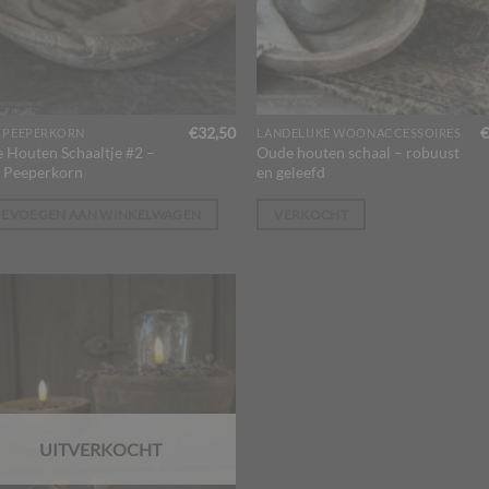
€
32,50
€
 PEEPERKORN
LANDELIJKE WOONACCESSOIRES
 Houten Schaaltje #2 –
Oude houten schaal – robuust
 Peeperkorn
en geleefd
OEVOEGEN AAN WINKELWAGEN
VERKOCHT
UITVERKOCHT