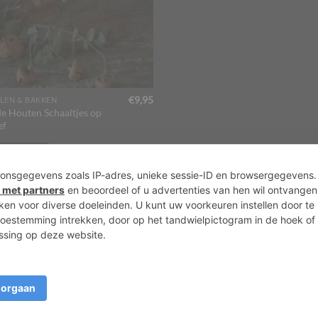
€
9,95
LEN & BAKKEN
e Houten Schaaltjes op
ef
ERKOCHT
Over ons
Agenda
Priv
Copyright 2026 ©
Lots of Molly