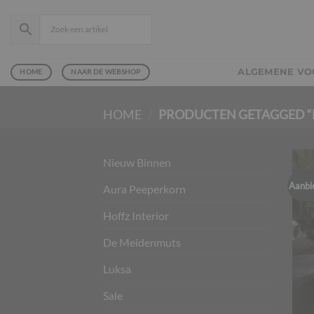
Ga
naar
inhoud
ALGEMENE V
HOME
NAAR DE WEBSHOP
HOME
/
PRODUCTEN GETAGGED “
Nieuw Binnen
Aanbi
Aura Peeperkorn
Hoffz Interior
De Meidenmuts
Luksa
Sale