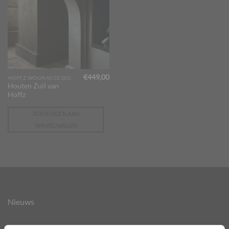
€
449,00
HOFFZ WOONACCESSOIRES
Houten Zuil van
Hoffz
TOEVOEGEN AAN
WINKELWAGEN
Nieuws