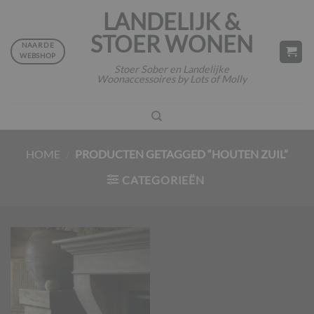
Ga
LANDELIJK &
naar
STOER WONEN
inhoud
NAAR DE
WEBSHOP
Stoer Sober en Landelijke
Woonaccessoires by Lots of Molly
HOME
/
PRODUCTEN GETAGGED “HOUTEN ZUIL”
CATEGORIEËN