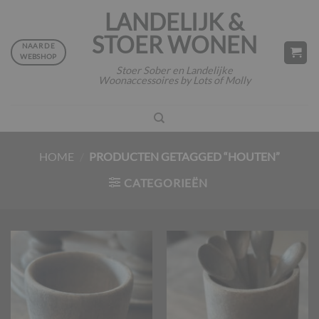
Ga
LANDELIJK &
naar
STOER WONEN
inhoud
NAAR DE
WEBSHOP
Stoer Sober en Landelijke
Woonaccessoires by Lots of Molly
HOME
/
PRODUCTEN GETAGGED “HOUTEN”
CATEGORIEËN