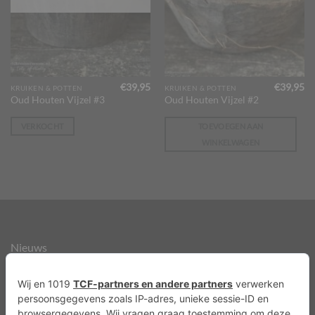
€
39,95
€
39,95
KRUIKEN & POTTEN
KRUIKEN & POTTEN
Oud Houten Vijzel #3
Oud Houten Vijzel #2
VERKOCHT
TOEVOEGEN AAN
WINKELWAGEN
Nieuws
Over ons