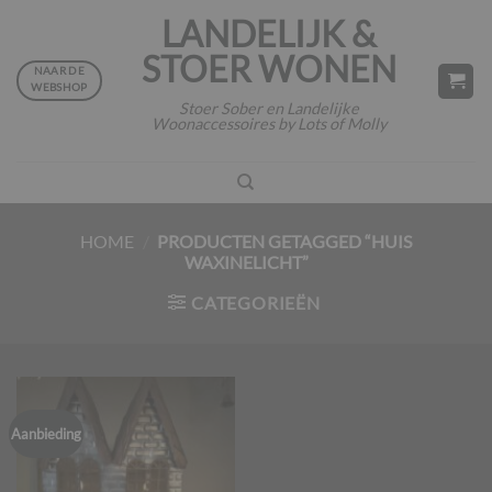
Ga
LANDELIJK &
naar
STOER WONEN
inhoud
NAAR DE
WEBSHOP
Stoer Sober en Landelijke
Woonaccessoires by Lots of Molly
HOME
/
PRODUCTEN GETAGGED “HUIS
WAXINELICHT”
CATEGORIEËN
Aanbieding