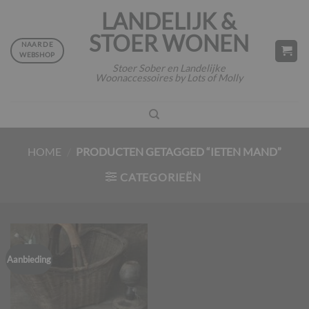
Ga
LANDELIJK &
naar
STOER WONEN
inhoud
NAAR DE
WEBSHOP
Stoer Sober en Landelijke
Woonaccessoires by Lots of Molly
HOME
/
PRODUCTEN GETAGGED “IETEN MAND”
CATEGORIEËN
Aanbieding