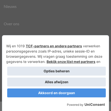
Nieuws
Over ons
Agenda
Privacyverklaring
Cookies
Copyright 2026 ©
Lots of Molly