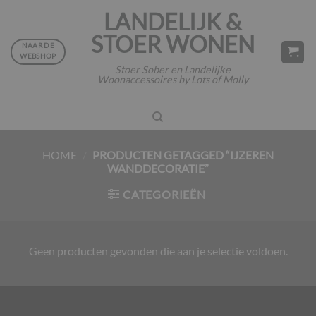
Ga
LANDELIJK &
naar
STOER WONEN
inhoud
NAAR DE
WEBSHOP
Stoer Sober en Landelijke
Woonaccessoires by Lots of Molly
HOME
/
PRODUCTEN GETAGGED “IJZEREN
WANDDECORATIE”
CATEGORIEËN
Geen producten gevonden die aan je selectie voldoen.