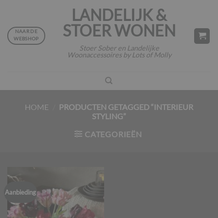
Ga
LANDELIJK &
naar
STOER WONEN
inhoud
NAAR DE
WEBSHOP
Stoer Sober en Landelijke
Woonaccessoires by Lots of Molly
HOME
/
PRODUCTEN GETAGGED “INTERIEUR
STYLING”
CATEGORIEËN
Aanbieding