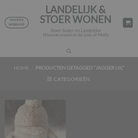
Ga
LANDELIJK &
naar
STOER WONEN
inhoud
NAAR DE
WEBSHOP
Stoer Sober en Landelijke
Woonaccessoires by Lots of Molly
HOME
/
PRODUCTEN GETAGGED “JAGGER UIL”
CATEGORIEËN