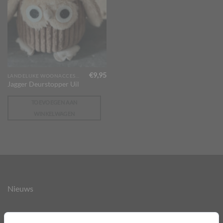
€
9,95
LANDELIJKE WOONACCESSOIRES
Jagger Deurstopper Uil
TOEVOEGEN AAN
WINKELWAGEN
Nieuws