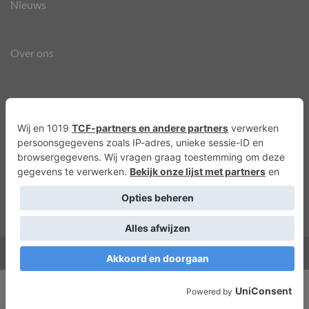
Nieuws
Over ons
Agenda
Privacyverklaring
Cookies
Copyright 2026 ©
Lots of Molly