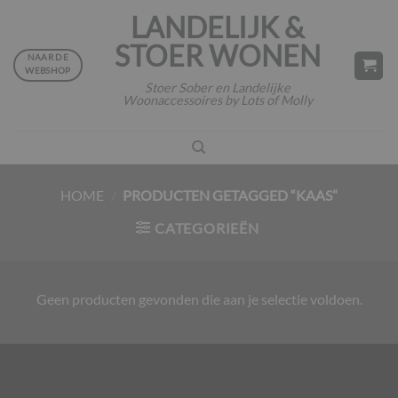
Ga
LANDELIJK &
naar
STOER WONEN
inhoud
NAAR DE
WEBSHOP
Stoer Sober en Landelijke
Woonaccessoires by Lots of Molly
HOME
/
PRODUCTEN GETAGGED “KAAS”
CATEGORIEËN
Geen producten gevonden die aan je selectie voldoen.