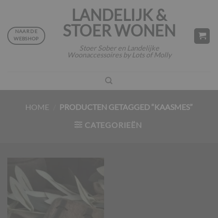
Ga
LANDELIJK &
naar
STOER WONEN
inhoud
NAAR DE
WEBSHOP
Stoer Sober en Landelijke
Woonaccessoires by Lots of Molly
HOME
/
PRODUCTEN GETAGGED “KAASMES”
CATEGORIEËN